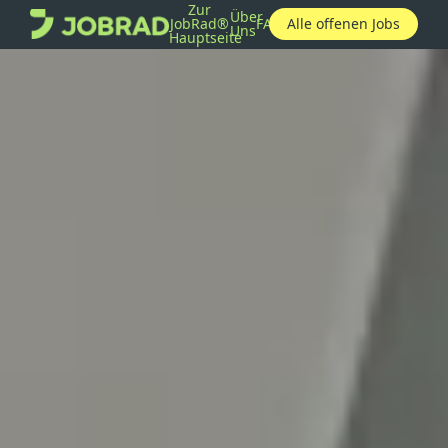
Zur
Über
JobRad®
FAQ
Alle offenen Jobs
Uns
Hauptseite